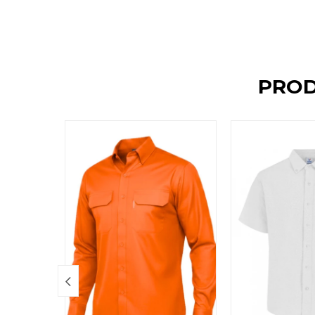
PROD
