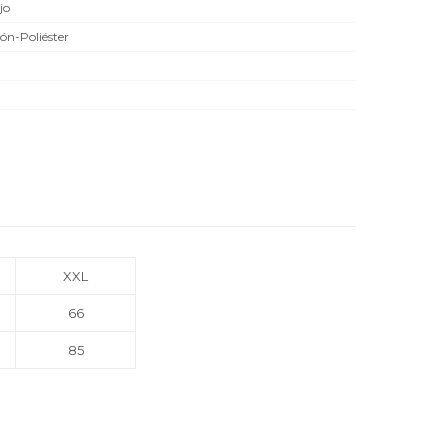
jo
ón-Poliéster
XXL
66
85