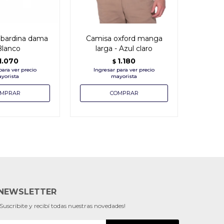
bardina dama
Camisa oxford manga
Cam
Blanco
larga - Azul claro
manga
1.070
1.180
$
NEWSLETTER
¡Suscribite y recibí todas nuestras novedades!