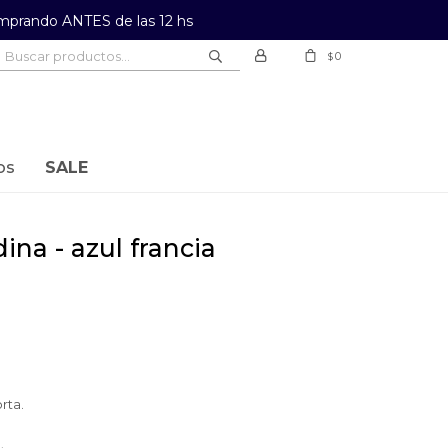
prando ANTES de las 12 hs
0
$
os
SALE
ina - azul francia
rta.