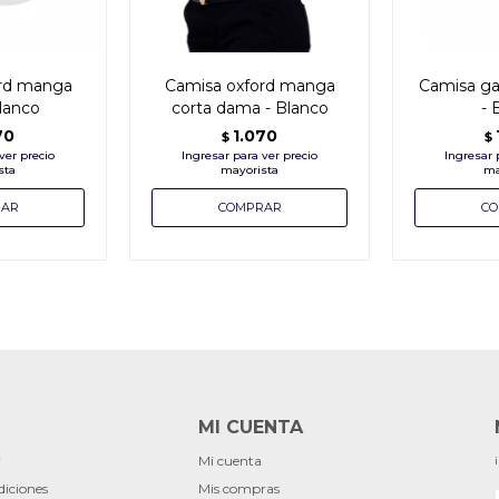
ord manga
Camisa oxford manga
Camisa ga
blanco
corta dama - Blanco
- 
70
1.070
$
$
MI CUENTA
r
Mi cuenta
diciones
Mis compras