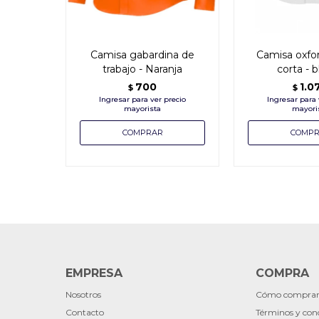
Camisa gabardina de
Camisa oxf
trabajo - Naranja
corta - 
700
1.0
$
$
EMPRESA
COMPRA
Nosotros
Cómo compra
Contacto
Términos y con