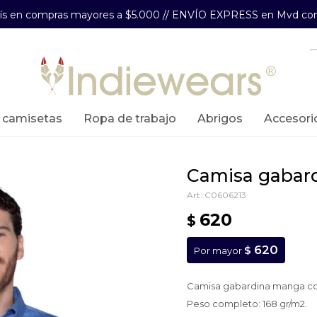
aís en compras mayores a $5.000 // ENVÍO EXPRESS en Mvd com
y camisetas
ropa de trabajo
abrigos
accesori
camisa gabard
C0606213
620
$
620
$
Por mayor
Camisa gabardina manga co
Peso completo: 168 gr/m2.