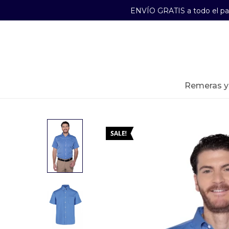
ENVÍO GRATIS a todo el p
29241489
Lunes a Viernes de 09:00 a 17:30
remeras 