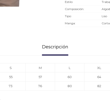
Estilo
Traba
Composición
Algod
Tipo
Liso
Manga
Corta
Descripción
S
M
L
XL
55
57
60
64
73
76
80
82
.