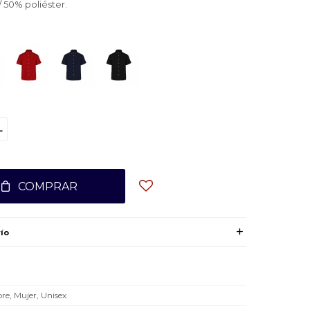
 50% poliéster.
L
COMPRAR
ío
e, Mujer, Unisex