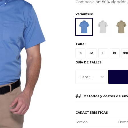
Composición: 50% algodón /
Variantes:
Talle:
S
M
L
XL
XX
GUÍA DE TALLES
1
Métodos y costos de env
CARACTERÍSTICAS
Sección
Hombr