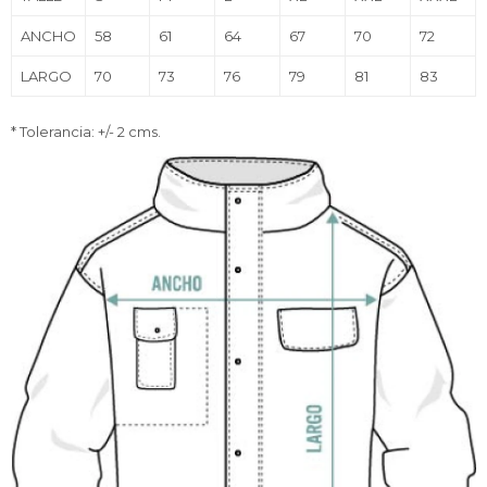
ANCHO
58
61
64
67
70
72
LARGO
70
73
76
79
81
83
* Tolerancia: +/- 2 cms.