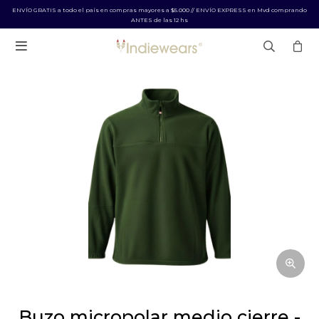
ENVÍO GRATIS a todo el país en compras mayores a $5.000 // ENVÍO EXPRESS en Mvd comprando
ANTES de las 12 hs

buzo micropolar medio cierre -