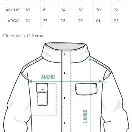
ANCHO
58
61
64
67
70
72
LARGO
70
73
76
79
81
83
* Tolerancia: +/- 2 cms.