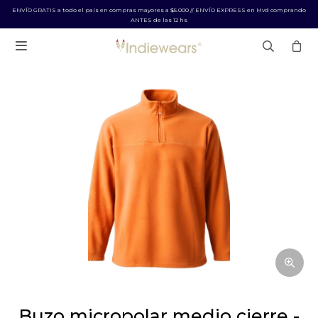
ENVÍO GRATIS a todo el país en compras mayores a $5.000 // ENVÍO EXPRESS en Mvd comprando
ANTES de las 12 hs

buzo micropolar medio cierre -