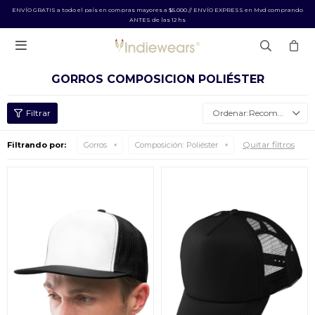
ENVÍO GRATIS a todo el país en compras mayores a $5.000 // ENVÍO EXPRESS en Mvd comprando
ANTES de las 12 hs

GORROS COMPOSICION POLIÉSTER
Recomendados
Quitar filtros
Filtrando por:
Gorros
Composición:
Poliéster