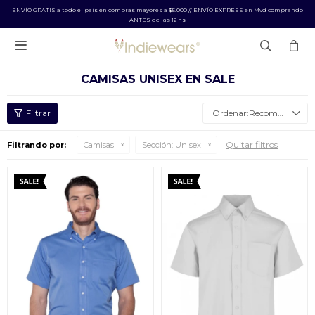
ENVÍO GRATIS a todo el país en compras mayores a $5.000 // ENVÍO EXPRESS en Mvd comprando
ANTES de las 12 hs

CAMISAS UNISEX EN SALE
Recomendados
Quitar filtros
Filtrando por:
Camisas
Sección:
Unisex