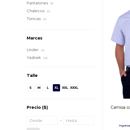
Pantalones
(9)
Chalecos
(2)
Túnicas
(4)
Marcas
Linder
(4)
Yazbek
(41)
Talle
S
M
L
XL
XXL
XXXL
Camisa ox
Precio
($)