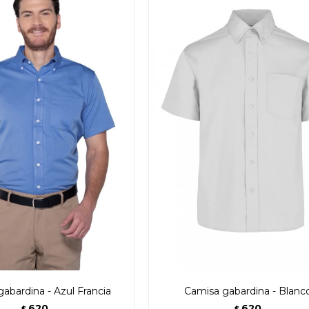
abardina - Azul Francia
Camisa gabardina - Blanc
620
620
$
$