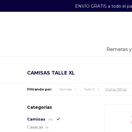
ENVÍO GRATIS a todo el p
29241489
Lunes a Viernes de 09:00 a 17:30
remeras 
CAMISAS TALLE XL
Quitar filtros
Filtrando por:
Camisas
Talle xl
Categorías
Camisas
(45)
Casacas
(8)