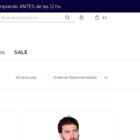
prando ANTES de las 12 hs
0
$
os
SALE
45 artículos
Recomendados