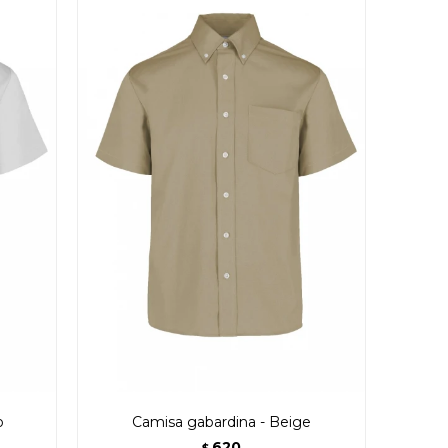
o
Camisa gabardina - Beige
620
$