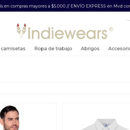
aís en compras mayores a $5.000 // ENVÍO EXPRESS en Mvd com
y camisetas
ropa de trabajo
abrigos
accesori