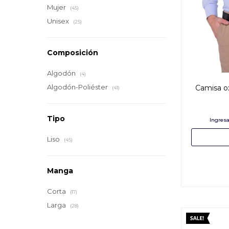
Mujer
(45)
Unisex
(25)
Composición
Algodón
(4)
Algodón-Poliéster
Camisa ox
(41)
Tipo
Liso
(45)
Manga
Corta
(17)
Larga
(28)