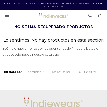
ENVÍO GRATIS a todo el país en compras mayores a $5.000 // ENVÍO EXPRESS en Mvd comprando
ANTES de las 12 hs

NO SE HAN RECUPERADO PRODUCTOS
¡Lo sentimos! No hay productos en esta sección.
Inténtalo nuevamente con otros criterios de filtrado o busca en
otras secciones de nuestro catálogo.
Quitar filtros
Filtrando por:
Camperas
Sección:
Unisex