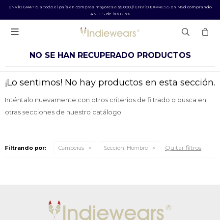
ENVÍO GRATIS a todo el país en compras mayores a $5.000 // ENVÍO EXPRESS en Mvd comprando
ANTES de las 12 hs

NO SE HAN RECUPERADO PRODUCTOS
¡Lo sentimos! No hay productos en esta sección.
Inténtalo nuevamente con otros criterios de filtrado o busca en
otras secciones de nuestro catálogo.
Quitar filtros
Filtrando por:
Camperas
Sección:
Hombre