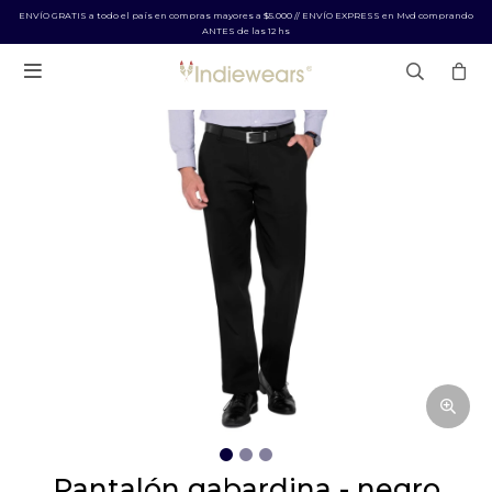
ENVÍO GRATIS a todo el país en compras mayores a $5.000 // ENVÍO EXPRESS en Mvd comprando
ANTES de las 12 hs

pantalón gabardina - negro