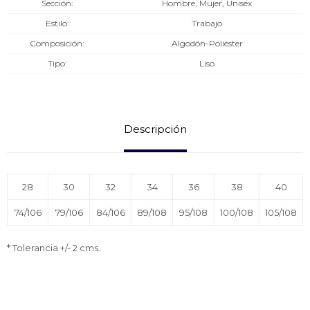
Sección
Hombre, Mujer, Unisex
Estilo
Trabajo
Composición
Algodón-Poliéster
Tipo
Liso
Descripción
28
30
32
34
36
38
40
74/106
79/106
84/106
89/108
95/108
100/108
105/108
* Tolerancia +/- 2 cms.