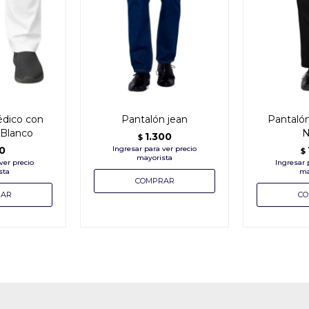
dico con
Pantalón jean
Pantalón
 Blanco
N
1.300
$
0
$