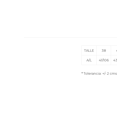
TALLE
38
A/L
41/106
43
* Tolerancia: +/- 2 cms