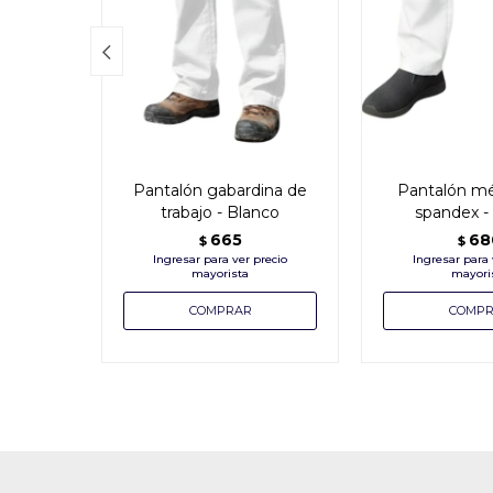

Pantalón gabardina de
Pantalón mé
trabajo - Blanco
spandex -
665
68
$
$