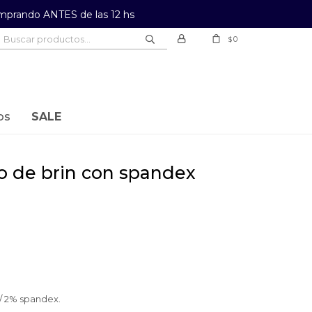
prando ANTES de las 12 hs
0
$
os
SALE
go de brin con spandex
/ 2% spandex.