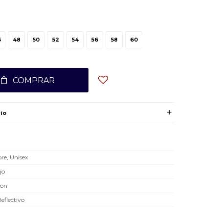
6
48
50
52
54
56
58
60
COMPRAR
ío
e, Unisex
jo
dón
Reflectivo