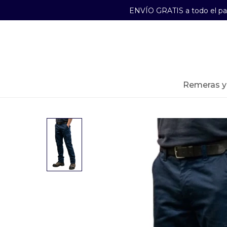
ENVÍO GRATIS a todo el p
29241489
Lunes a Viernes de 09:00 a 17:30
remeras 