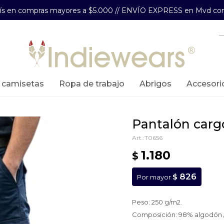
aís en compras mayores a $5.000 // ENVÍO EXPRESS en Mvd com
y camisetas
ropa de trabajo
abrigos
accesori
pantalón car
T0656
1.180
$
826
$
Por mayor
Peso: 250 g/m2.
Composición: 98% algodón 