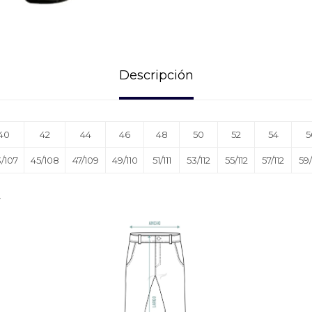
Descripción
40
42
44
46
48
50
52
54
5
/107
45/108
47/109
49/110
51/111
53/112
55/112
57/112
59/
.