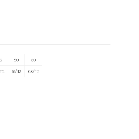
6
58
60
112
61/112
63/112