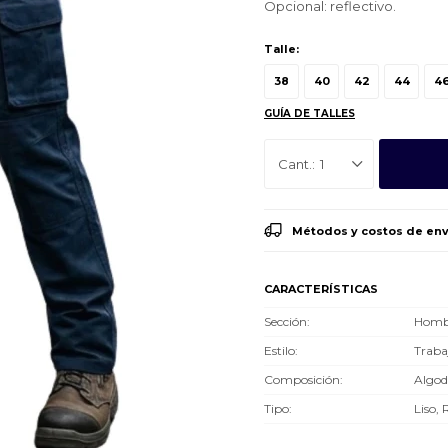
Opcional: reflectivo.
Talle:
38
40
42
44
4
GUÍA DE TALLES
1
Métodos y costos de env
CARACTERÍSTICAS
Sección
Hombr
Estilo
Traba
Composición
Algo
Tipo
Liso, 