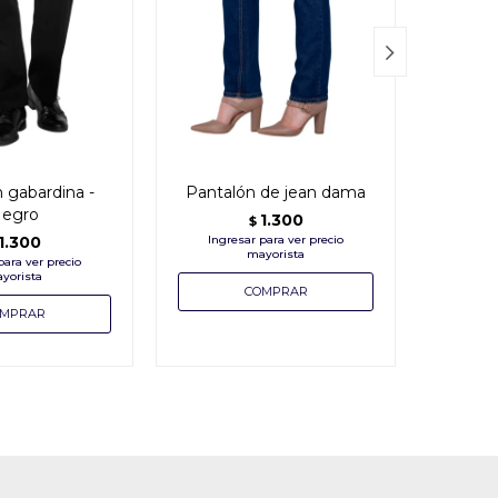

 gabardina -
Pantalón de jean dama
Pant
egro
d
1.300
$
1.300