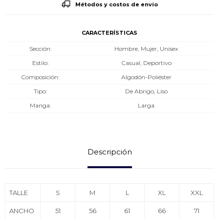
Métodos y costos de envío
CARACTERÍSTICAS
Sección
Hombre, Mujer, Unisex
Estilo
Casual, Deportivo
Composición
Algodón-Poliéster
Tipo
De Abrigo, Liso
Manga
Larga
Descripción
TALLE
S
M
L
XL
XXL
ANCHO
51
56
61
66
71