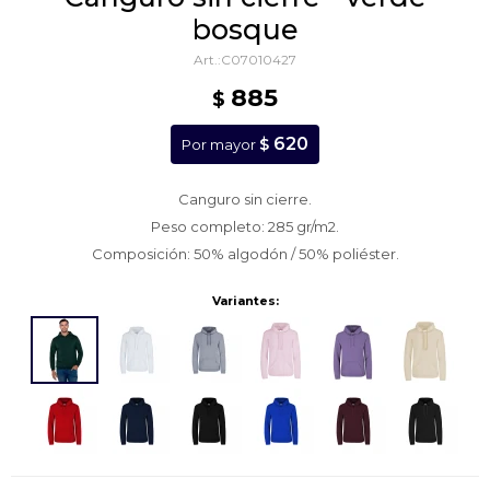
bosque
C07010427
885
$
620
$
Por mayor
Canguro sin cierre.
Peso completo: 285 gr/m2.
Composición: 50% algodón / 50% poliéster.
Variantes: