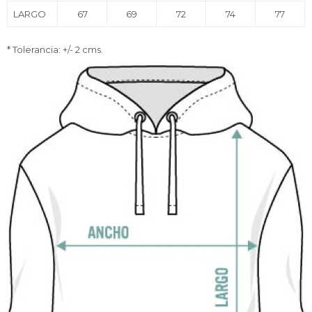
LARGO
67
69
72
74
77
* Tolerancia: +/- 2 cms.