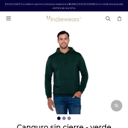
ENVÍO GRATIS a todo el país en compras mayores a $5.000 // ENVÍO EXPRESS en Mvd comprando
ANTES de las 12 hs

canguro sin cierre - verde