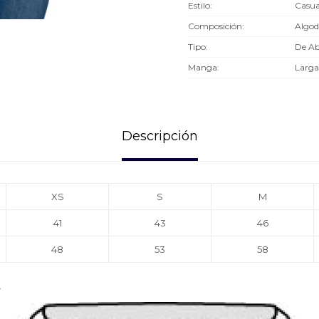
Estilo
Casua
Composición
Algod
Tipo
De Ab
Manga
Larga
Descripción
XS
S
M
41
43
46
48
53
58
.