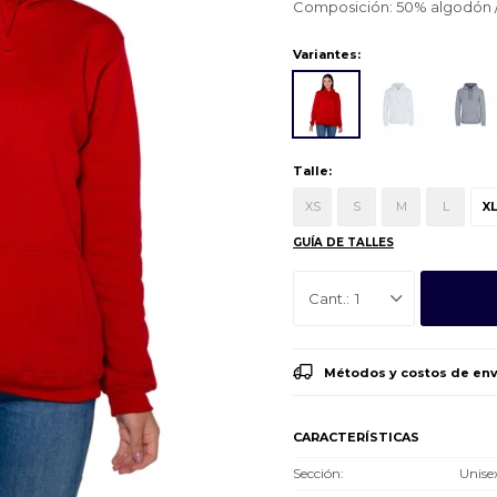
Composición: 50% algodón /
Variantes:
Talle:
XS
S
M
L
X
GUÍA DE TALLES
1
Métodos y costos de env
CARACTERÍSTICAS
Sección
Unise