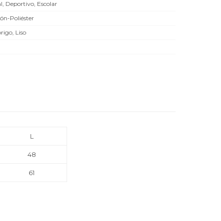
l, Deportivo, Escolar
ón-Poliéster
rigo, Liso
L
48
61