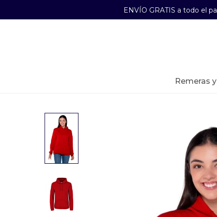
ENVÍO GRATIS a todo el p
29241489
Lunes a Viernes de 09:00 a 17:30
remeras 