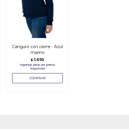
Canguro con cierre - Azul
marino
1.010
$