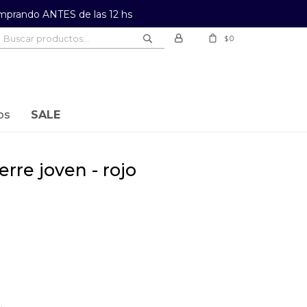
prando ANTES de las 12 hs
0
$
os
SALE
erre joven - rojo