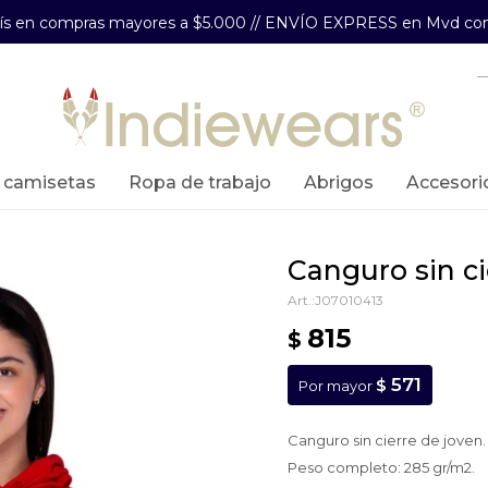
aís en compras mayores a $5.000 // ENVÍO EXPRESS en Mvd com
y camisetas
ropa de trabajo
abrigos
accesori
canguro sin ci
J07010413
815
$
571
$
Por mayor
Canguro sin cierre de joven.
Peso completo: 285 gr/m2.