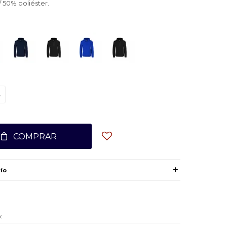
 50% poliéster.
L
COMPRAR
ío
x