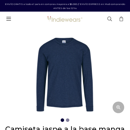
ENVÍO GRATIS a todo el país en compras mayores a $5.000 // ENVÍO EXPRESS en Mvd comprando
ANTES de las 12 hs

camiseta jaspe a la base manga