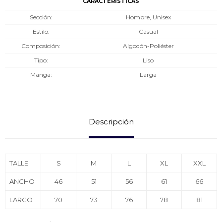
CARACTERÍSTICAS
Sección
Hombre, Unisex
Estilo
Casual
Composición
Algodón-Poliéster
Tipo
Liso
Manga
Larga
Descripción
TALLE
S
M
L
XL
XXL
ANCHO
46
51
56
61
66
LARGO
70
73
76
78
81