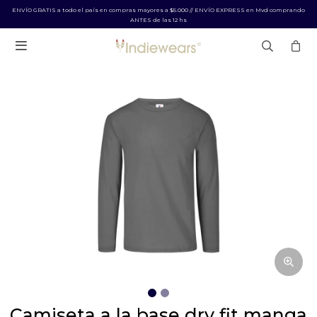
ENVÍO GRATIS a todo el país en compras mayores a $5.000 // ENVÍO EXPRESS en Mvd comprando
ANTES de las 12 hs

camiseta a la base dry fit manga