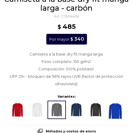
larga - carbón
C1304426
485
$
340
$
Por mayor
Camiseta a la base dry fit manga larga.
Peso completo: 150 gr/m2.
Composición: 100% poliéster.
UPF 25+ - bloqueo de 96% rayos UVB (factor de protección
ultravioleta).
Variantes:
Métodos y costos de envío