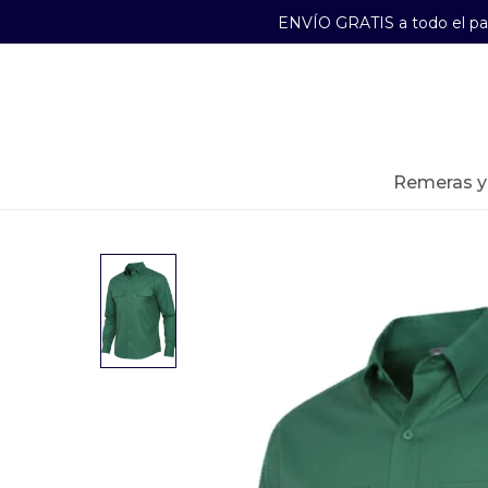
ENVÍO GRATIS a todo el p
29241489
Lunes a Viernes de 09:00 a 17:30
remeras 