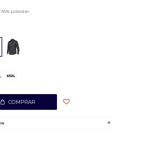
65% poliéster.
L
XXXL
COMPRAR
ío