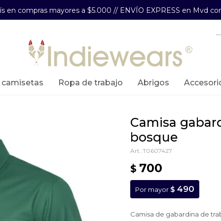
aís en compras mayores a $5.000 // ENVÍO EXPRESS en Mvd com
y camisetas
ropa de trabajo
abrigos
accesori
camisa gabardina de trabajo - verde
bosque
T0607427
700
$
490
$
Por mayor
Camisa de gabardina de tra