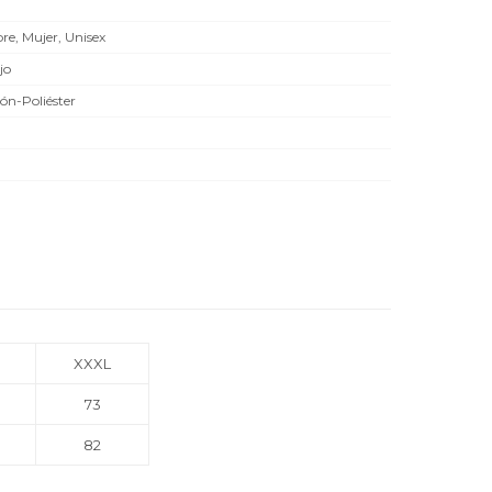
e, Mujer, Unisex
jo
ón-Poliéster
XXXL
73
82