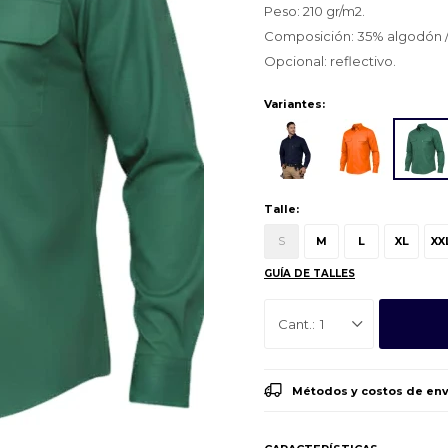
Peso: 210 gr/m2.
Composición: 35% algodón / 
Opcional: reflectivo.
Variantes:
Talle:
S
M
L
XL
XX
GUÍA DE TALLES
1
Métodos y costos de env