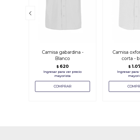

Camisa gabardina -
Camisa oxf
Blanco
corta - 
620
1.0
$
$