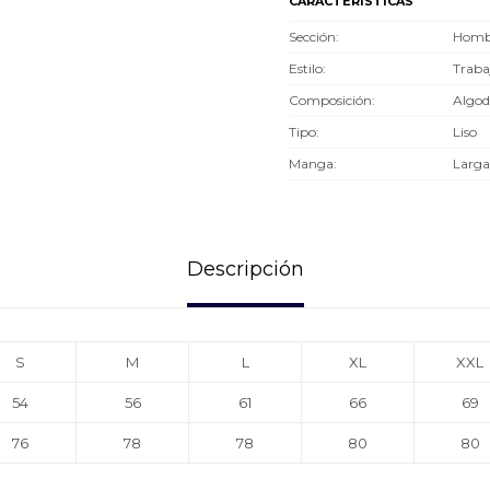
CARACTERÍSTICAS
Sección
Hombr
Estilo
Traba
Composición
Algod
Tipo
Liso
Manga
Larga
Descripción
S
M
L
XL
XXL
54
56
61
66
69
76
78
78
80
80