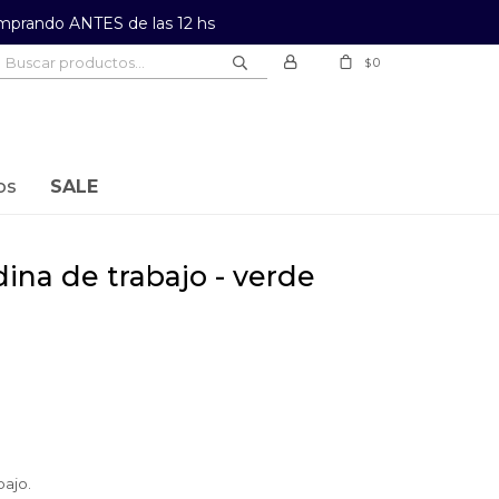
prando ANTES de las 12 hs
0
$
os
SALE
bajo.