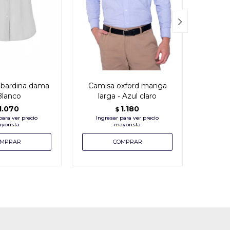

bardina dama
Camisa oxford manga
Cam
Blanco
larga - Azul claro
manga
1.070
1.180
$