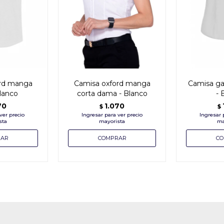
ord manga
Camisa oxford manga
Camisa ga
blanco
corta dama - Blanco
- 
70
1.070
$
$