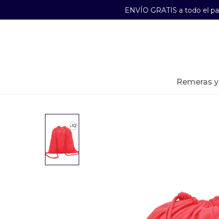
ENVÍO GRATIS a todo el p
29241489
Lunes a Viernes de 09:00 a 17:30
remeras 