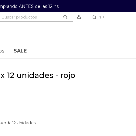
prando ANTES de las 12 hs
0
$
os
SALE
 x 12 unidades - rojo
uerda 12 Unidades