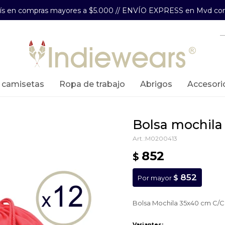
aís en compras mayores a $5.000 // ENVÍO EXPRESS en Mvd com
y camisetas
ropa de trabajo
abrigos
accesori
bolsa mochila
M0200413
852
$
852
$
Por mayor
Bolsa Mochila 35x40 cm C/C
Variantes: