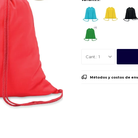
1
Métodos y costos de env