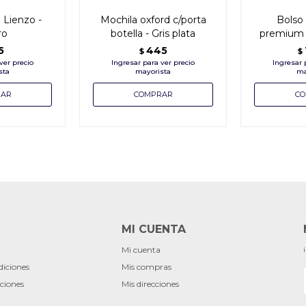
 Lienzo -
Mochila oxford c/porta
Bolso
ro
botella - Gris plata
premium 
5
445
$
$
MI CUENTA
r
Mi cuenta
diciones
Mis compras
ciones
Mis direcciones