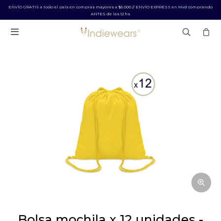
ENVÍO GRATIS a todo el país en compras mayores a $5.000 // ENVÍO EXPRESS en Mvd comprando
ANTES de las 12 hs

bolsa mochila x 12 unidades -