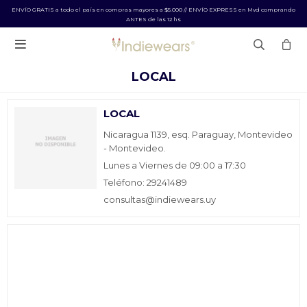
ENVÍO GRATIS a todo el país en compras mayores a $5.000 // ENVÍO EXPRESS en Mvd comprando
ANTES de las 12 hs

LOCAL
LOCAL
Nicaragua 1139, esq. Paraguay, Montevideo
- Montevideo.
Lunes a Viernes de 09:00 a 17:30
Teléfono: 29241489
consultas@indiewears.uy