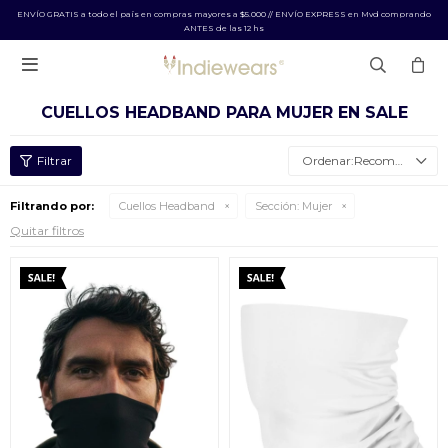
ENVÍO GRATIS a todo el país en compras mayores a $5.000 // ENVÍO EXPRESS en Mvd comprando
ANTES de las 12 hs

CUELLOS HEADBAND PARA MUJER EN SALE
Recomendados
Filtrando por:
Cuellos Headband
Sección:
Mujer
Quitar filtros