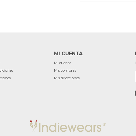
MI CUENTA
r
Mi cuenta
diciones
Mis compras
ciones
Mis direcciones