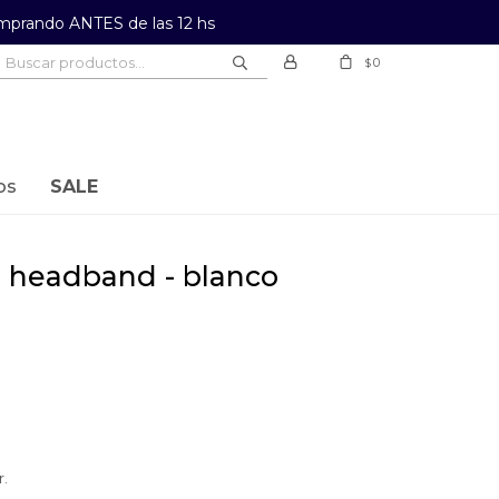
prando ANTES de las 12 hs
0
$
os
SALE
al headband - blanco
r.