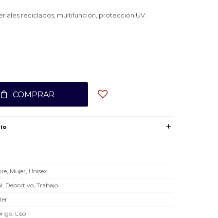
eriales reciclados, multifunción, protección UV.
COMPRAR
ío
e, Mujer, Unisex
l, Deportivo, Trabajo
ter
rigo, Liso