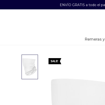
ENVÍO GRATIS a todo el p
29241489
Lunes a Viernes de 09:00 a 17:30
remeras 