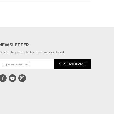
NEWSLETTER
¡Suscribite y recibí todas nuestras novedades!
SUSCRIBIRME


