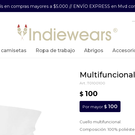
aís en compras mayores a $5.000 // ENVÍO EXPRESS en Mvd com
y camisetas
ropa de trabajo
abrigos
accesori
multifuncion
T0100100
100
$
100
$
Por mayor
Cuello multifuncional.
Composición: 100% poliéste