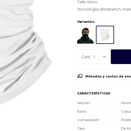
Talle único.
Tecnología ultrastretch, mat
Variantes:
1
Métodos y costos de env
CARACTERÍSTICAS
Sección
Hombr
Estilo
Casua
Composición
Poliés
Tipo
De Ab