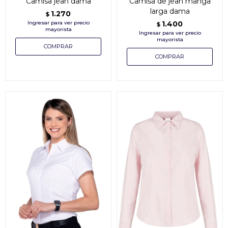
Camisa jean dama
Camisa de jean manga
larga dama
1.270
$
1.400
$