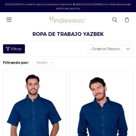
ENVÍO GRATIS a todo el país en compras mayores a $5.000 // ENVÍO EXPRESS en Mvd comprando
ANTES de las 12 hs

ROPA DE TRABAJO YAZBEK
Recomendados
Filtrando por:
Yazbek