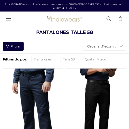
ENVÍO GRATIS a todo el país en compras mayores a $5.000 // ENVÍO EXPRESS en Mvd comprando
ANTES de las 12 hs

PANTALONES TALLE 58
Recomendados
Quitar filtros
Filtrando por:
Pantalones
Talle 58