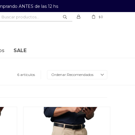
prando ANTES de las 12 hs
0
$
os
SALE
6 artículos
Recomendados