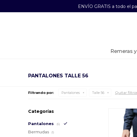
ENVÍO GRATIS a todo el p
29241489
Lunes a Viernes de 09:00 a 17:30
remeras 
PANTALONES TALLE 56
Quitar filtro
Filtrando por:
Pantalones
Talle 56
Categorías
Pantalones
(6)
Bermudas
(1)