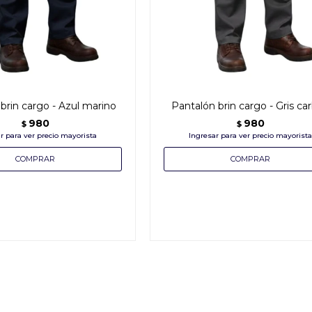
brin cargo - Azul marino
Pantalón brin cargo - Gris ca
980
980
$
$