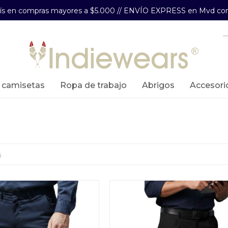
aís en compras mayores a $5.000 // ENVÍO EXPRESS en Mvd com
y camisetas
ropa de trabajo
abrigos
accesori
s