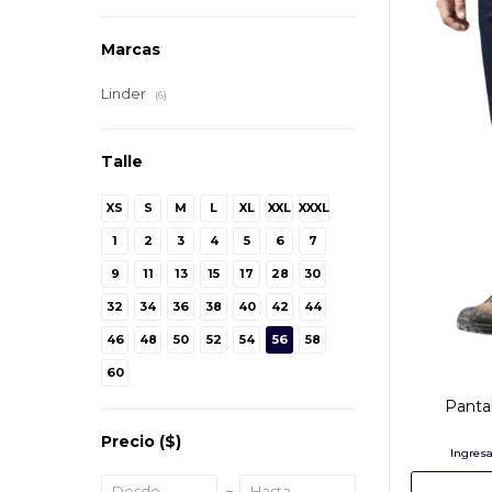
Marcas
Linder
(6)
Talle
XS
S
M
L
XL
XXL
XXXL
1
2
3
4
5
6
7
9
11
13
15
17
28
30
32
34
36
38
40
42
44
46
48
50
52
54
56
58
60
Pantal
Precio
($)