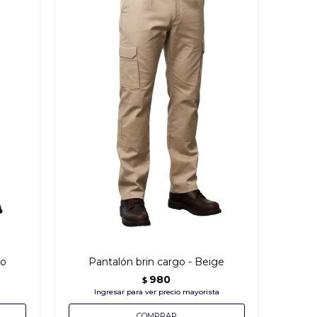
ro
Pantalón brin cargo - Beige
980
$