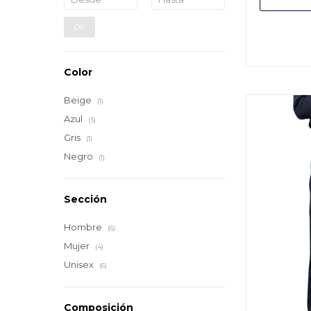
OK
Color
Beige
(1)
Azul
(3)
Gris
(1)
Negro
(1)
Sección
Hombre
(6)
Mujer
(4)
Unisex
(6)
Composición