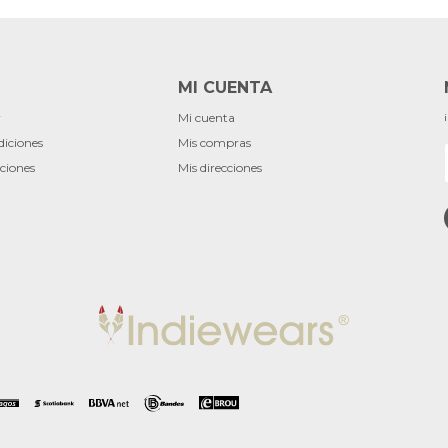
MI CUENTA
r
Mi cuenta
diciones
Mis compras
ciones
Mis direcciones