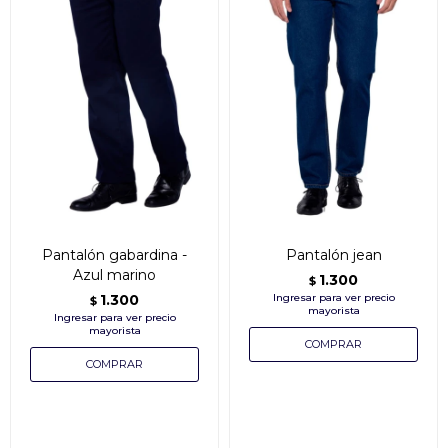
Pantalón gabardina -
Pantalón jean
Azul marino
1.300
$
1.300
$