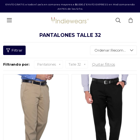
ENVÍO GRATIS a todo el país en compras mayores a $5.000 // ENVÍO EXPRESS en Mvd comprando
ANTES de las 12 hs

PANTALONES TALLE 32
Recomendados
Quitar filtros
Filtrando por:
Pantalones
Talle 32