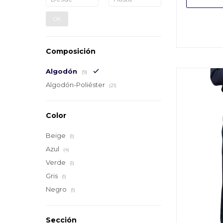
OK
Composición
Algodón
(9)
Algodón-Poliéster
(21)
Color
Beige
(1)
Azul
(4)
Verde
(1)
Gris
(1)
Negro
(1)
Sección