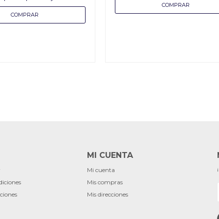
MI CUENTA
r
Mi cuenta
diciones
Mis compras
ciones
Mis direcciones