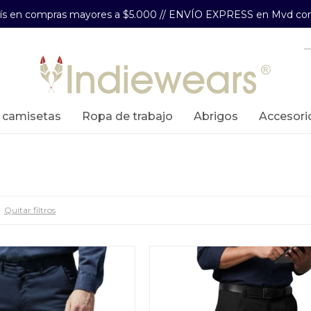
aís en compras mayores a $5.000 // ENVÍO EXPRESS en Mvd com
y camisetas
ropa de trabajo
abrigos
accesori
Quitar filtros