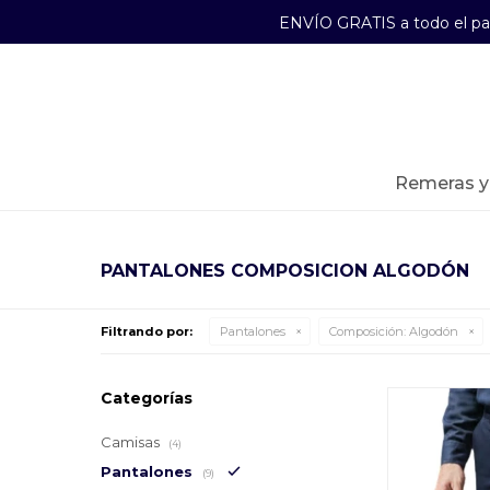
ENVÍO GRATIS a todo el p
29241489
Lunes a Viernes de 09:00 a 17:30
remeras 
PANTALONES COMPOSICION ALGODÓN
Filtrando por:
Pantalones
Composición:
Algodón
Categorías
Camisas
(4)
Pantalones
(9)