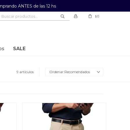
prando ANTES de las 12 hs
0
$
os
SALE
9 artículos
Recomendados