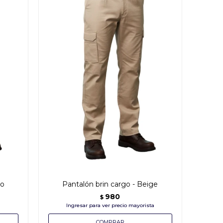
ro
Pantalón brin cargo - Beige
980
$