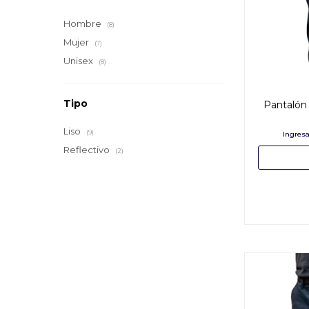
Hombre
(8)
Mujer
(7)
Unisex
(8)
Tipo
Pantalón 
Liso
(9)
Reflectivo
(2)