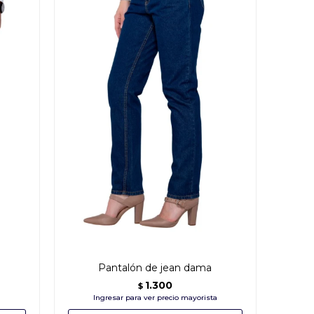
Pantalón de jean dama
1.300
$