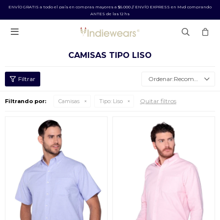
ENVÍO GRATIS a todo el país en compras mayores a $5.000 // ENVÍO EXPRESS en Mvd comprando
ANTES de las 12 hs

CAMISAS TIPO LISO
Recomendados
Quitar filtros
Filtrando por:
Camisas
Tipo:
Liso