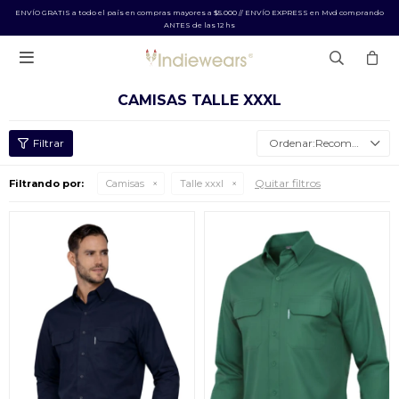
ENVÍO GRATIS a todo el país en compras mayores a $5.000 // ENVÍO EXPRESS en Mvd comprando
ANTES de las 12 hs

CAMISAS TALLE XXXL
Recomendados
Quitar filtros
Filtrando por:
Camisas
Talle xxxl