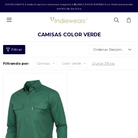
ENVÍO GRATIS a todo el país en compras mayores a $5.000 // ENVÍO EXPRESS en Mvd comprando
ANTES de las 12 hs

CAMISAS COLOR VERDE
Recomendados
Quitar filtros
Filtrando por:
Camisas
Color:
Verde