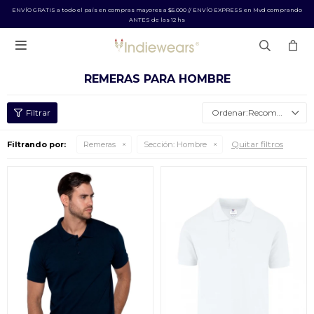
ENVÍO GRATIS a todo el país en compras mayores a $5.000 // ENVÍO EXPRESS en Mvd comprando
ANTES de las 12 hs

REMERAS PARA HOMBRE
Recomendados
Quitar filtros
Filtrando por:
Remeras
Sección:
Hombre