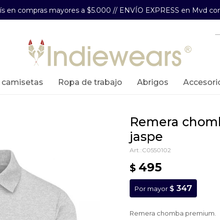
aís en compras mayores a $5.000 // ENVÍO EXPRESS en Mvd com
y camisetas
ropa de trabajo
abrigos
accesori
remera chomba premium - gris
jaspe
C0550102
495
$
347
$
Por mayor
Remera chomba premium.