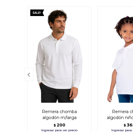

Remera chomba
Remera 
algodón m/larga
algodón niño
200
36
$
$