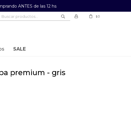
prando ANTES de las 12 hs
0
$
os
SALE