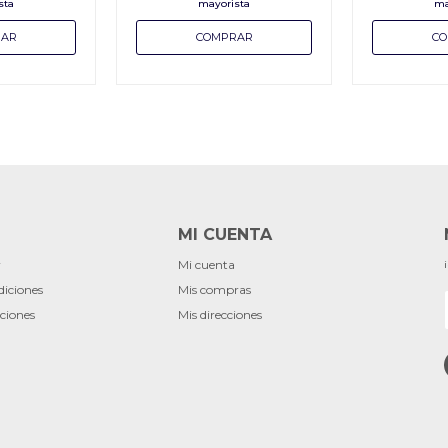
MI CUENTA
r
Mi cuenta
diciones
Mis compras
ciones
Mis direcciones