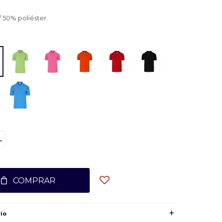
 50% poliéster.
L
COMPRAR
ío