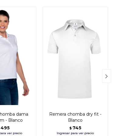

chomba dama
Remera chomba dry fit -
Remer
m - Blanco
Blanco
d
495
745
$