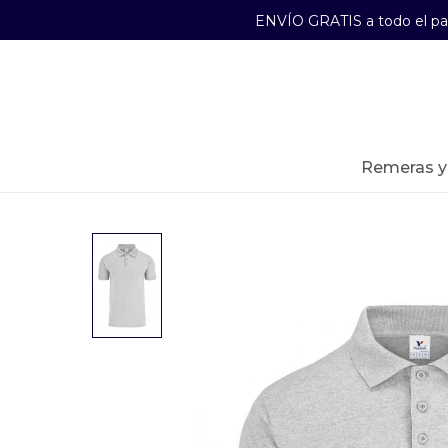
ENVÍO GRATIS a todo el p
29241489
Lunes a Viernes de 09:00 a 17:30
remeras 