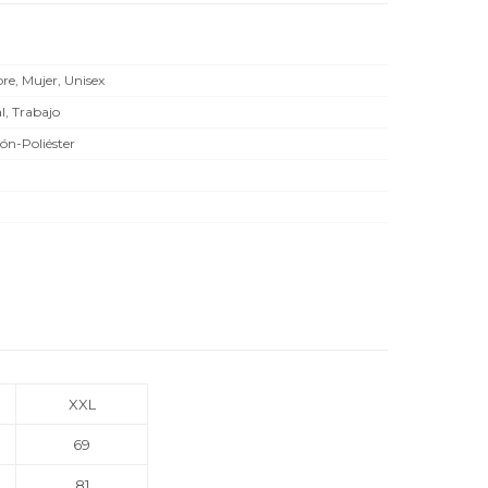
e, Mujer, Unisex
l, Trabajo
ón-Poliéster
XXL
69
81