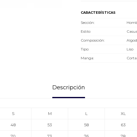
CARACTERÍSTICAS
Sección
Hombr
Estilo
Casua
Composición
Algod
Tipo
Liso
Manga
Corta
Descripción
S
M
L
XL
48
53
58
63
70
73
76
78