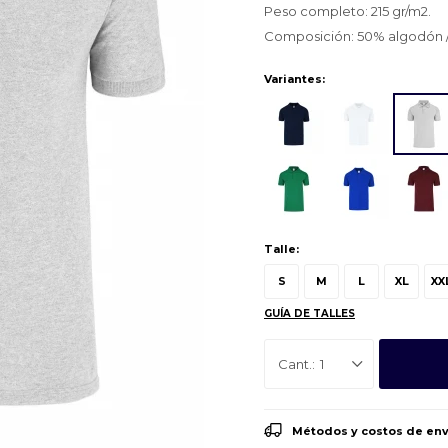
Peso completo: 215 gr/m2.
Composición: 50% algodón /
Variantes:
Talle:
S
M
L
XL
XX
GUÍA DE TALLES
1
Métodos y costos de env