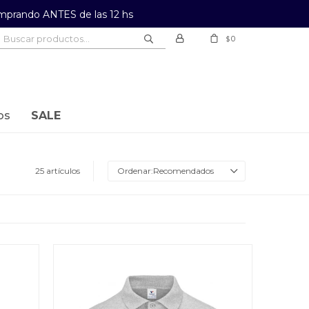
prando ANTES de las 12 hs
0
$
os
SALE
25 artículos
Recomendados