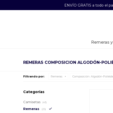
ENVÍO GRATIS a todo el p
29241489
Lunes a Viernes de 09:00 a 17:30
remeras 
REMERAS COMPOSICION ALGODÓN-POLI
Filtrando por:
Remeras
Composición:
Algodón-Poliést
Categorías
Camisetas
(43)
Remeras
(25)