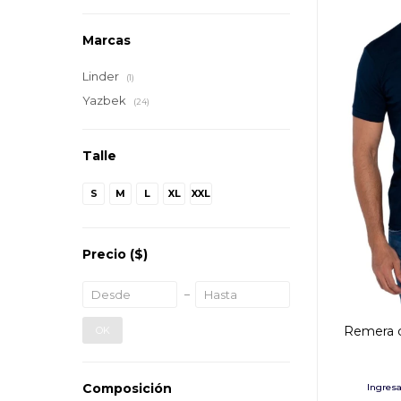
Marcas
Linder
(1)
Yazbek
(24)
Talle
S
M
L
XL
XXL
Precio
($)
Remera 
OK
Composición