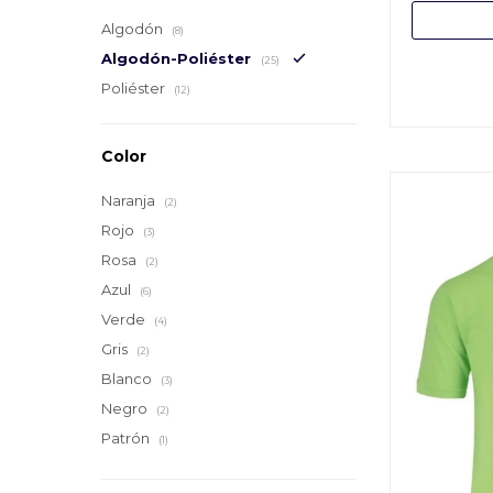
Algodón
(8)
Algodón-Poliéster
(25)
Poliéster
(12)
Color
Naranja
(2)
Rojo
(3)
Rosa
(2)
Azul
(6)
Verde
(4)
Gris
(2)
Blanco
(3)
Negro
(2)
Patrón
(1)