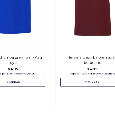
chomba premium - Azul
Remera chomba premium
royal
bordeaux
495
495
$
$