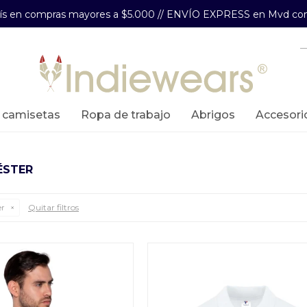
aís en compras mayores a $5.000 // ENVÍO EXPRESS en Mvd com
y camisetas
ropa de trabajo
abrigos
accesori
ÉSTER
Quitar filtros
er