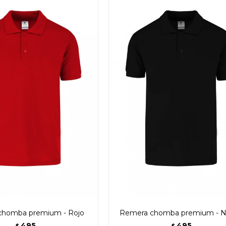
chomba premium - Rojo
Remera chomba premium - 
495
495
$
$