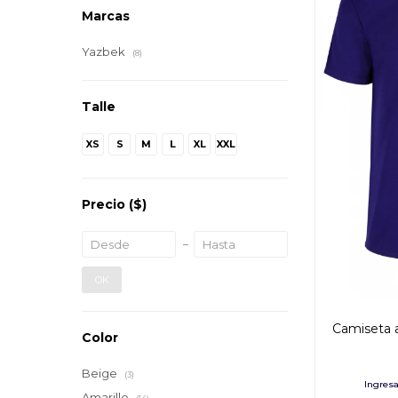
Marcas
Yazbek
(8)
Talle
XS
S
M
L
XL
XXL
Precio
($)
OK
Camiseta a
Color
Beige
(3)
Amarillo