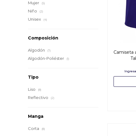
Mujer
(5)
Niño
(2)
Unisex
(4)
Composición
Algodón
(7)
Camiseta a
Ta
Algodón-Poliéster
(1)
Tipo
Liso
(8)
Reflectivo
(2)
Manga
Corta
(8)