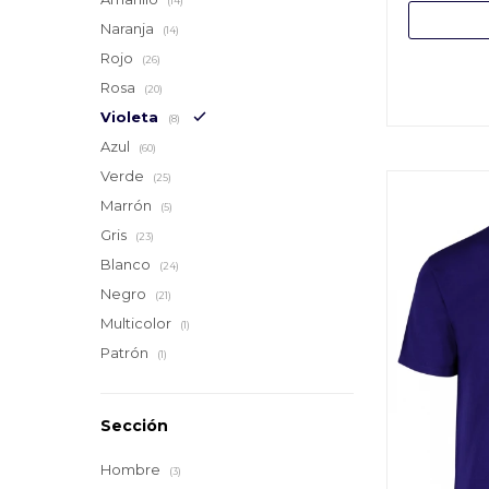
(14)
Naranja
(14)
Rojo
(26)
Rosa
(20)
Violeta
(8)
Azul
(60)
Verde
(25)
Marrón
(5)
Gris
(23)
Blanco
(24)
Negro
(21)
Multicolor
(1)
Patrón
(1)
Sección
Hombre
(3)