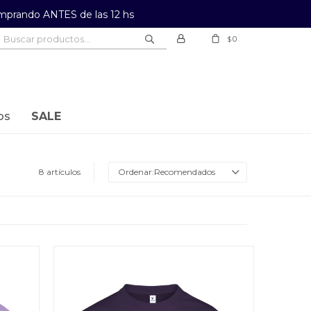
prando ANTES de las 12 hs
0
$
os
SALE
8 artículos
Recomendados