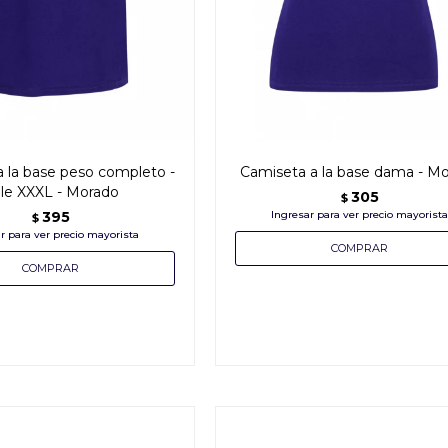
 la base peso completo -
Camiseta a la base dama - M
lle XXXL - Morado
305
$
395
$