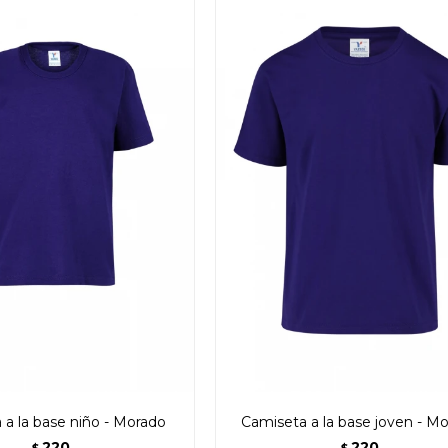
 a la base niño - Morado
Camiseta a la base joven - M
220
220
$
$