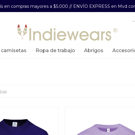
aís en compras mayores a $5.000 // ENVÍO EXPRESS en Mvd com
y camisetas
ropa de trabajo
abrigos
accesori
ltros