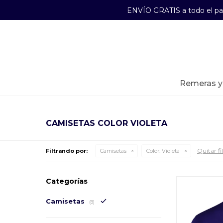
ENVÍO GRATIS a todo el p
29241489
Lunes a Viernes de 09:00 a 17:30
remeras 
CAMISETAS COLOR VIOLETA
Quitar fi
Filtrando por:
Camisetas
Color:
Violeta
Categorías
Camisetas
(8)