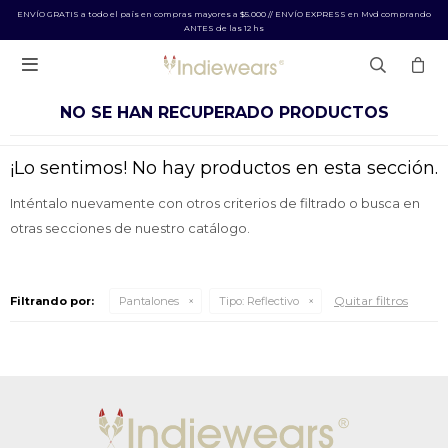
ENVÍO GRATIS a todo el país en compras mayores a $5.000 // ENVÍO EXPRESS en Mvd comprando
ANTES de las 12 hs

NO SE HAN RECUPERADO PRODUCTOS
¡Lo sentimos! No hay productos en esta sección.
Inténtalo nuevamente con otros criterios de filtrado o busca en
otras secciones de nuestro catálogo.
Quitar filtros
Filtrando por:
Pantalones
Tipo:
Reflectivo