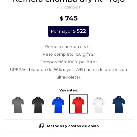
C1502413
745
$
522
$
Por mayor
Remera chomba dry fit.
Peso completo: 150 gr/m2.
Composición: 100% poliéster.
UPF 25+ - bloqueo de 96% rayos UVB (factor de protección
ultravioleta).
Variantes:
Métodos y costos de envío