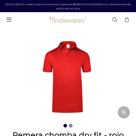
ENVÍO GRATIS a todo el país en compras mayores a $5.000 // ENVÍO EXPRESS en Mvd comprando
ANTES de las 12 hs

remera chomba dry fit - rojo