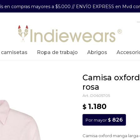
aís en compras mayores a $5.000 // ENVÍO EXPRESS en Mvd com
y camisetas
ropa de trabajo
abrigos
accesori
camisa oxford manga larga dama -
rosa
D0605705
1.180
$
826
$
Por mayor
Camisa oxford manga larga