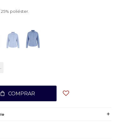
25% poliéster.
L
COMPRAR
ío