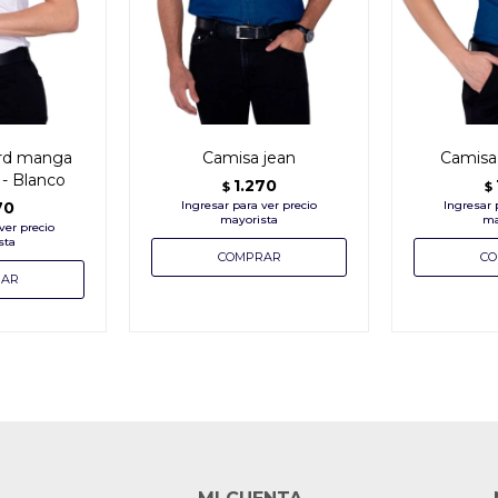
ord manga
Camisa jean
Camisa
- Blanco
1.270
$
$
70