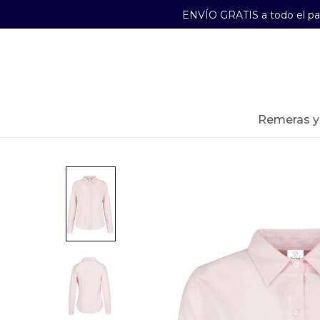
ENVÍO GRATIS a todo el p
29241489
Lunes a Viernes de 09:00 a 17:30
remeras 