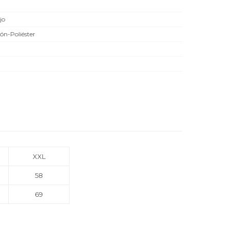
jo
ón-Poliéster
XXL
58
69