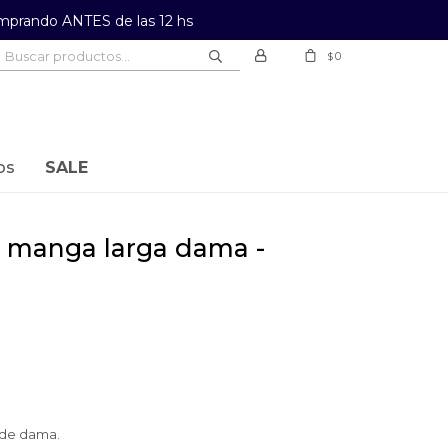
prando ANTES de las 12 hs
0
$
os
SALE
 de dama.