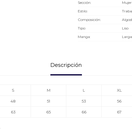
Sección
Mujer
Estilo
Traba
Composición
Algod
Tipo
Liso
Manga
Larga
Descripción
S
M
L
XL
48
51
53
56
63
65
66
67
.