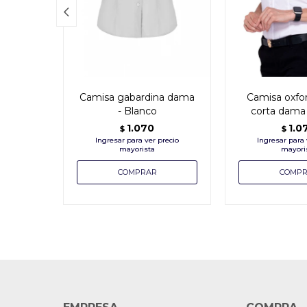

Camisa gabardina dama
Camisa oxf
- Blanco
corta dama 
1.070
1.0
$
$