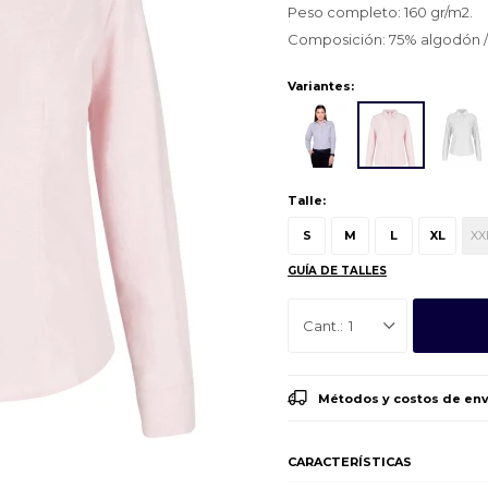
Peso completo: 160 gr/m2.
Composición: 75% algodón / 
Variantes:
Talle:
S
M
L
XL
XX
GUÍA DE TALLES
1
Métodos y costos de env
CARACTERÍSTICAS