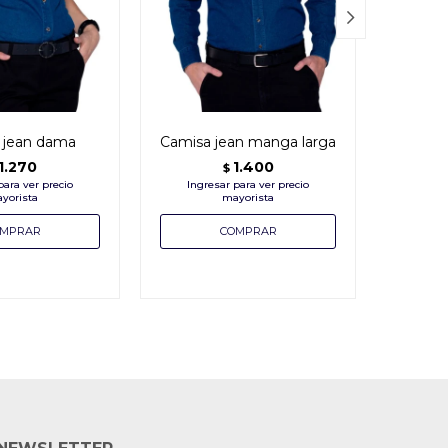

 jean dama
Camisa jean manga larga
Camis
1.270
1.400
$