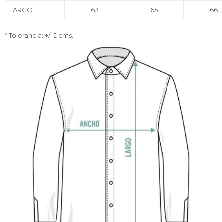
LARGO
63
65
66
* Tolerancia: +/- 2 cms.