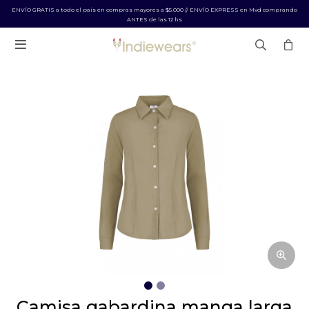
ENVÍO GRATIS a todo el país en compras mayores a $5.000 // ENVÍO EXPRESS en Mvd comprando
ANTES de las 12 hs

camisa gabardina manga larga