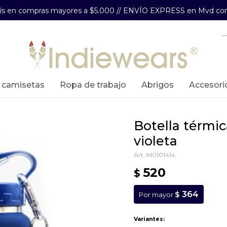
aís en compras mayores a $5.000 // ENVÍO EXPRESS en Mvd com
y camisetas
ropa de trabajo
abrigos
accesori
botella térmica engomada - 500 ml -
violeta
M0101414
520
$
364
$
Por mayor
Variantes: