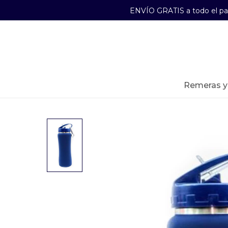
ENVÍO GRATIS a todo el p
29241489
Lunes a Viernes de 09:00 a 17:30
remeras 