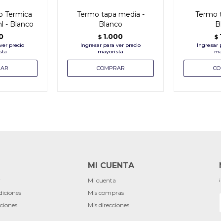
o Termica
Termo tapa media -
Termo t
l - Blanco
Blanco
B
0
1.000
$
$
MI CUENTA
r
Mi cuenta
diciones
Mis compras
ciones
Mis direcciones