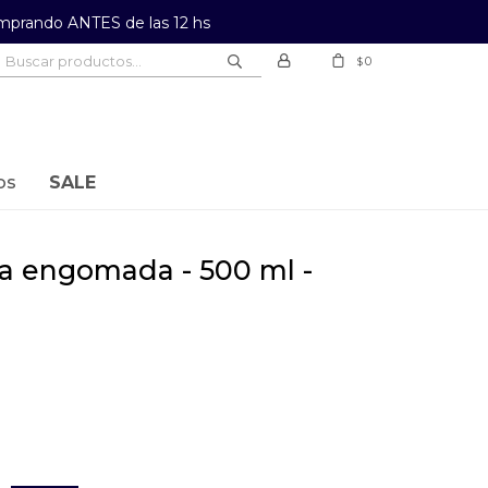
prando ANTES de las 12 hs
0
$
os
SALE