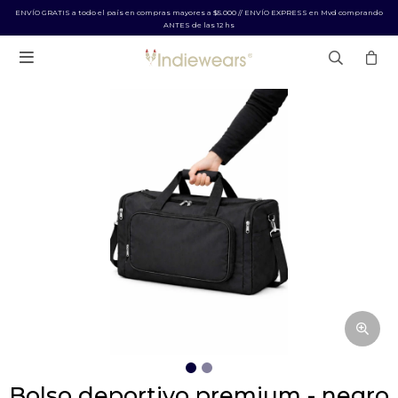
ENVÍO GRATIS a todo el país en compras mayores a $5.000 // ENVÍO EXPRESS en Mvd comprando
ANTES de las 12 hs

bolso deportivo premium - negro