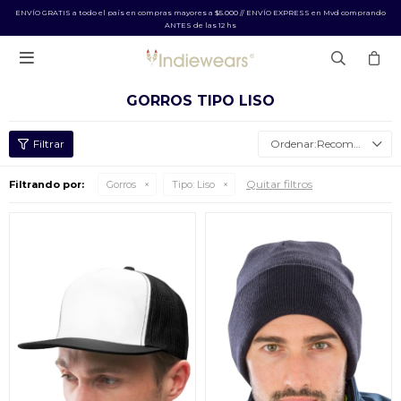
ENVÍO GRATIS a todo el país en compras mayores a $5.000 // ENVÍO EXPRESS en Mvd comprando
ANTES de las 12 hs

GORROS TIPO LISO
Recomendados
Quitar filtros
Filtrando por:
Gorros
Tipo:
Liso