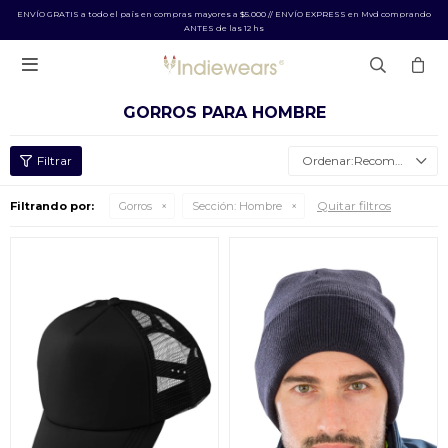
ENVÍO GRATIS a todo el país en compras mayores a $5.000 // ENVÍO EXPRESS en Mvd comprando
ANTES de las 12 hs

GORROS PARA HOMBRE
Recomendados
Quitar filtros
Filtrando por:
Gorros
Sección:
Hombre