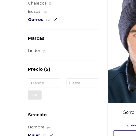
Chalecos
(2)
Buzos
(15)
Gorros
(4)
Marcas
Linder
(4)
Precio
($)
OK
Gorro 
Sección
Hombre
(4)
Mujer
(4)