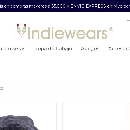
aís en compras mayores a $5.000 // ENVÍO EXPRESS en Mvd com
y camisetas
ropa de trabajo
abrigos
accesori
ros