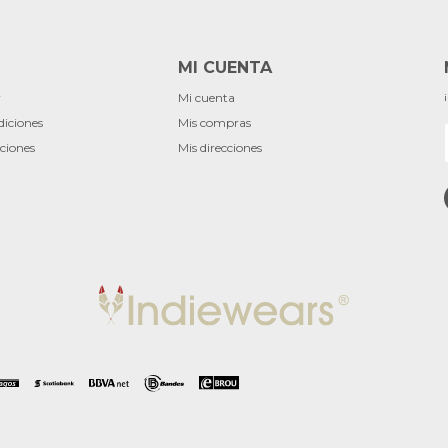
MI CUENTA
r
Mi cuenta
diciones
Mis compras
ciones
Mis direcciones