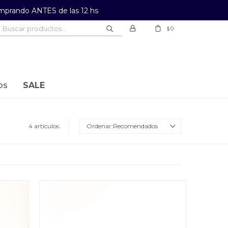
prando ANTES de las 12 hs
0
$
os
SALE
4 artículos
Recomendados