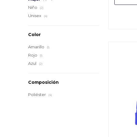
Niño
(2)
Unisex
(4)
Color
Amarillo
(1)
Rojo
(1)
Azul
(2)
Composición
Poliéster
(4)