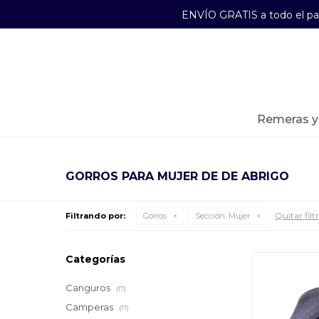
ENVÍO GRATIS a todo el p
29241489
Lunes a Viernes de 09:00 a 17:30
remeras 
GORROS PARA MUJER DE DE ABRIGO
Quitar filt
Filtrando por:
Gorros
Sección:
Mujer
Categorías
Canguros
(17)
Camperas
(17)