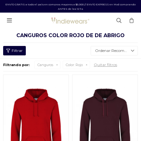
ENVÍO GRATIS a todo el país en compras mayores a $5.000 // ENVÍO EXPRESS en Mvd comprando
ANTES de las 12 hs

CANGUROS COLOR ROJO DE DE ABRIGO
Recomendados
Quitar filtros
Filtrando por:
Canguros
Color:
Rojo