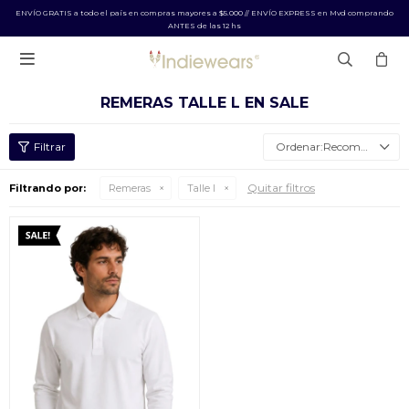
ENVÍO GRATIS a todo el país en compras mayores a $5.000 // ENVÍO EXPRESS en Mvd comprando
ANTES de las 12 hs

REMERAS TALLE L EN SALE
Recomendados
Quitar filtros
Filtrando por:
Remeras
Talle l