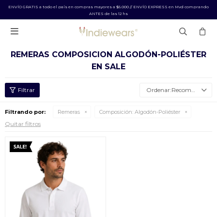
ENVÍO GRATIS a todo el país en compras mayores a $5.000 // ENVÍO EXPRESS en Mvd comprando
ANTES de las 12 hs

REMERAS COMPOSICION ALGODÓN-POLIÉSTER
EN SALE
Recomendados
Filtrando por:
Remeras
Composición:
Algodón-Poliéster
Quitar filtros