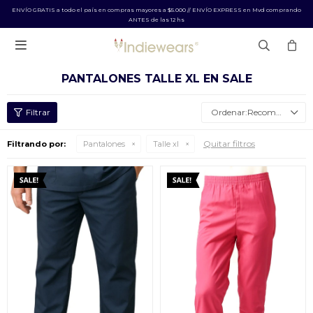
ENVÍO GRATIS a todo el país en compras mayores a $5.000 // ENVÍO EXPRESS en Mvd comprando
ANTES de las 12 hs

PANTALONES TALLE XL EN SALE
Recomendados
Quitar filtros
Filtrando por:
Pantalones
Talle xl