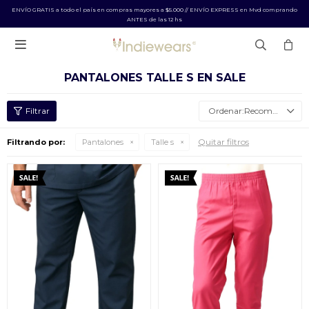
ENVÍO GRATIS a todo el país en compras mayores a $5.000 // ENVÍO EXPRESS en Mvd comprando
ANTES de las 12 hs

PANTALONES TALLE S EN SALE
Recomendados
Quitar filtros
Filtrando por:
Pantalones
Talle s