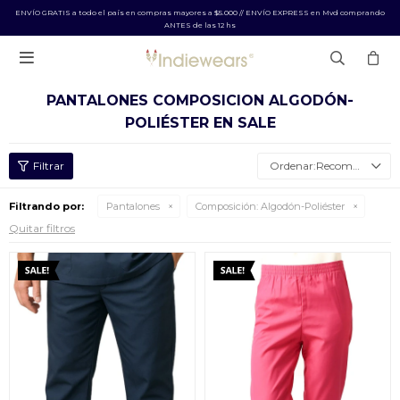
ENVÍO GRATIS a todo el país en compras mayores a $5.000 // ENVÍO EXPRESS en Mvd comprando
ANTES de las 12 hs

PANTALONES COMPOSICION ALGODÓN-
POLIÉSTER EN SALE
Recomendados
Filtrando por:
Pantalones
Composición:
Algodón-Poliéster
Quitar filtros