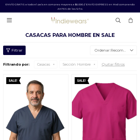
ENVÍO GRATIS a todo el país en compras mayores a $5.000 // ENVÍO EXPRESS en Mvd comprando
ANTES de las 12 hs

CASACAS PARA HOMBRE EN SALE
Recomendados
Quitar filtros
Filtrando por:
Casacas
Sección:
Hombre