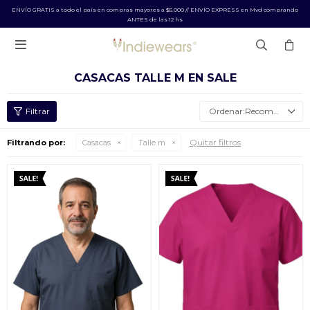
ENVÍO GRATIS a todo el país en compras mayores a $5.000 // ENVÍO EXPRESS en Mvd comprando
ANTES de las 12 hs

CASACAS TALLE M EN SALE
Recomendados
Quitar filtros
Filtrando por:
Casacas
Talle m