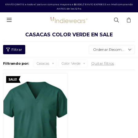
ENVÍO GRATIS a todo el país en compras mayores a $5.000 // ENVÍO EXPRESS en Mvd comprando
ANTES de las 12 hs

CASACAS COLOR VERDE EN SALE
Recomendados
Quitar filtros
Filtrando por:
Casacas
Color:
Verde